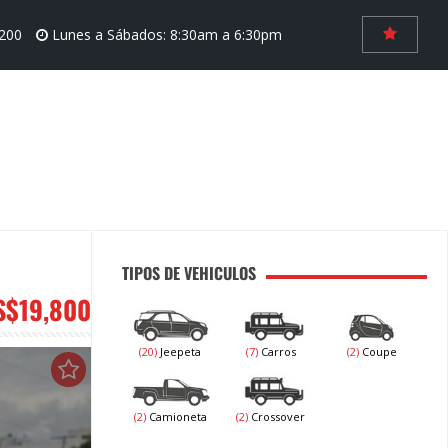
6200
Lunes a Sábados: 8:30am a 6:30pm
TIPOS DE VEHICULOS
S$19,800
(20)
Jeepeta
(7)
Carros
(2)
Coupe
(2)
Camioneta
(2)
Crossover