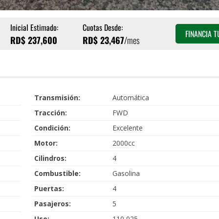
Inicial Estimado:
Cuotas Desde:
FINANCIA 
RD$
237,600
RD$
23,467
/mes
Transmisión:
Automática
Tracción:
FWD
Condición:
Excelente
Motor:
2000cc
Cilindros:
4
Combustible:
Gasolina
Puertas:
4
Pasajeros:
5
Uso:
110,025