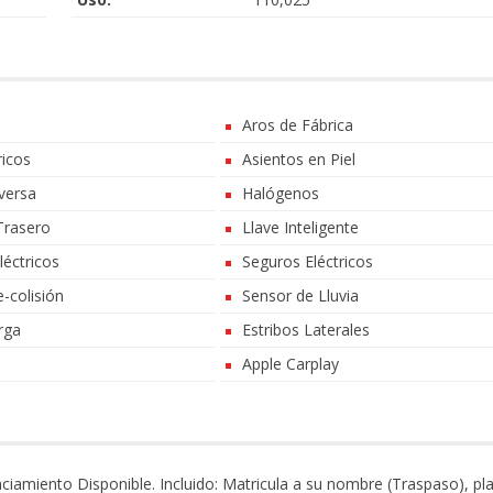
Aros de Fábrica
ricos
Asientos en Piel
versa
Halógenos
Trasero
Llave Inteligente
léctricos
Seguros Eléctricos
-colisión
Sensor de Lluvia
arga
Estribos Laterales
Apple Carplay
iamiento Disponible. Incluido: Matricula a su nombre (Traspaso), pl