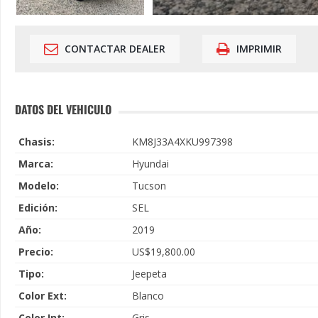
CONTACTAR DEALER
IMPRIMIR
DATOS DEL VEHICULO
Chasis:
KM8J33A4XKU997398
Marca:
Hyundai
Modelo:
Tucson
Edición:
SEL
Año:
2019
Precio:
US$19,800.00
Tipo:
Jeepeta
Color Ext:
Blanco
Color Int:
Gris