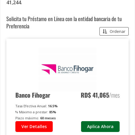
41,244
.
Solicita tu Préstamo en Línea con la entidad bancaria de tu
Preferencia
Ordenar
Banco Fihogar
RD$
41,065
/mes
Tasa Efectiva Anual:
16.5
%
% Máximo a prestar:
85
%
Plazo máximo:
60
meses
Ver Detalles
Aplica Ahora