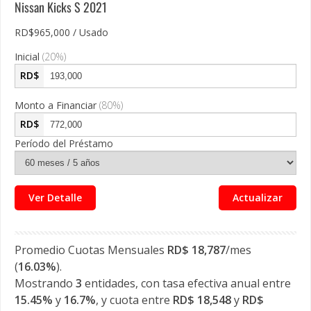
Nissan Kicks S
2021
RD$965,000 / Usado
Inicial
(
20
%)
RD$
Monto a Financiar
(
80
%)
RD$
Período del Préstamo
Ver Detalle
Actualizar
Promedio Cuotas Mensuales
RD$
18,787
/mes
(
16.03
%
).
Mostrando
3
entidades, con tasa efectiva anual entre
15.45
%
y
16.7
%
, y cuota entre
RD$
18,548
y
RD$