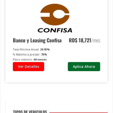
Banco y Leasing Confisa
RD$
18,721
/mes
Tasa Efectiva Anual:
20.95
%
% Máximo a prestar:
75
%
Plazo máximo:
60
meses
Ver Detalles
Aplica Ahora
TIPOS DE VEHICULOS